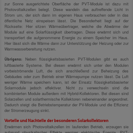
zur Sonne ausgerichtete Oberfläche der PVT-Module ist dazu mit
Photovoltaikzellen belegt. Diese wandeln das auftreffende Licht in
Strom um, der sich dann im eigenen Haus verbrauchen oder in das
öffentliche Netz einspeisen lässt. Die Besonderheit liegt auf der
Rückseite: Hier sitzen Wärmeübertrager, welche die Abwärme der
Module auf eine Solarflüssigkeit übertragen. Diese erwärmt sich und
transportiert die aufgenommene Energie zu einem Speicher im Haus.
Hier lässt sich die Wärme dann zur Unterstützung der Heizung oder zur
Warmwasserbereitung nutzen.
Neben flüssigkeitsbasierten PVT-Modulen gibt es auch
Übrigens:
luftbasierte Systeme. Bei diesen erwärmt sich unter den Modulen
vorbeiströmende Luft, die sich anschließend zur Beheizung des
Gebäudes oder zum Betrieb einer Wärmepumpe nutzen lässt. Da Luft
weniger Wärme speichern kann, ist der Einsatz flüssigkeitsbasierter
Solarmodule jedoch effektiver. Nicht zu verwechseln sind die
kombinierten Module außerdem mit Hybrid-Kollektoren. Bei diesen sind
Solarzellen und solarthermische Kollektoren nebeneinander angeordnet.
Dadurch steigt die Betriebstemperatur der PV-Module und die Effizienz
der Stromerzeugung sinkt.
Vorteile und Nachteile der besonderen Solarkollektoren
Erwärmen sich Photovoltaikzellen im laufenden Betrieb, erzeugen sie
aufgrund physikalischer Effekte weniger elektrische Energie. PVT-