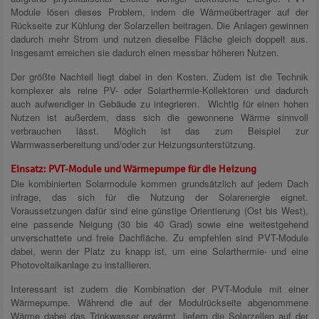
Module lösen dieses Problem, indem die Wärmeübertrager auf der
Rückseite zur Kühlung der Solarzellen beitragen. Die Anlagen gewinnen
dadurch mehr Strom und nutzen dieselbe Fläche gleich doppelt aus.
Insgesamt erreichen sie dadurch einen messbar höheren Nutzen.
Der größte Nachteil liegt dabei in den Kosten. Zudem ist die Technik
komplexer als reine PV- oder Solarthermie-Kollektoren und dadurch
auch aufwendiger in Gebäude zu integrieren. Wichtig für einen hohen
Nutzen ist außerdem, dass sich die gewonnene Wärme sinnvoll
verbrauchen lässt. Möglich ist das zum Beispiel zur
Warmwasserbereitung und/oder zur Heizungsunterstützung.
Einsatz: PVT-Module und Wärmepumpe für die Heizung
Die kombinierten Solarmodule kommen grundsätzlich auf jedem Dach
infrage, das sich für die Nutzung der Solarenergie eignet.
Voraussetzungen dafür sind eine günstige Orientierung (Ost bis West),
eine passende Neigung (30 bis 40 Grad) sowie eine weitestgehend
unverschattete und freie Dachfläche. Zu empfehlen sind PVT-Module
dabei, wenn der Platz zu knapp ist, um eine Solarthermie- und eine
Photovoltaikanlage zu installieren.
Interessant ist zudem die Kombination der PVT-Module mit einer
Wärmepumpe. Während die auf der Modulrückseite abgenommene
Wärme dabei das Trinkwasser erwärmt, liefern die Solarzellen auf der