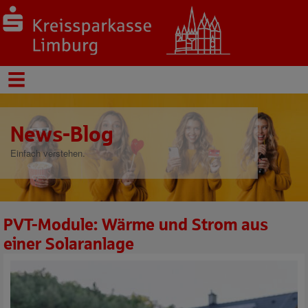
News-Blog
Einfach verstehen.
PVT-Module: Wärme und Strom aus
einer Solaranlage