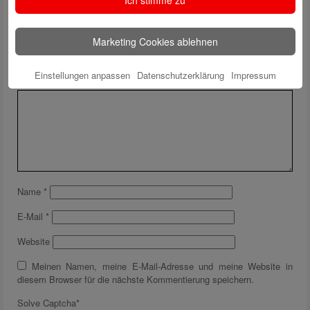
Ich stimme zu
Marketing Cookies ablehnen
Schreibe einen Kommentar
Deine E-Mail-Adresse wird nicht veröffentlicht.
Erforderliche Felder
sind mit
*
markiert
Einstellungen anpassen
Datenschutzerklärung
Impressum
Name
*
E-Mail
*
Website
Meinen Namen, meine E-Mail-Adresse und meine Website in
diesem Browser für die nächste Kommentierung speichern.
Solve Captcha*