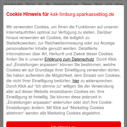
Vorderseite Strom für die Umweltheizung. Diese lässt sich ohne
Warmwasserbereitung sparsamer betreiben. Zudem sinken die
ksk-limburg.sparkasseblog.de
Cookie Hinweis für
Heizkosten, da ein Teil des benötigten Stroms vom eigenen Dach
kommt.
Wir verwenden Cookies, um Ihnen die Funktionen auf unseren
Planen Sie weitere Sanierungsmaßnahmen oder überlegen,
Übrigens:
Internetauftritten optimal zur Verfügung zu stellen. Darüber
im gleichen Zuge das Dach zu sanieren?
Wir unterstützen Sie gern
hinaus verwenden wir Cookies, die lediglich zu
dabei!
Statistikzwecken, zur Reichweitenmessung oder zur Anzeige
personalisierter Inhalte genutzt werden. Detaillierte
Attraktiv: Hohe Zuschüsse zur Förderung der Photovoltaik
Informationen über Art, Herkunft und Zweck dieser Cookies
Anders als für reine Photovoltaikanlagen vergibt der Staat für PVT-
finden Sie in unserer
Erklärung zum Datenschutz
. Durch Klick
Module eine attraktive Förderung. Genau wie Solarthermieanlagen
auf „Einstellungen anpassen“ können Sie bestimmen, welche
bekommen Sanierer für diese Zuschüsse in Höhe von 30 bis 70 Prozent
Cookies wir auf Grundlage Ihrer Einwilligung verwenden dürfen.
über die Bundesförderung für effiziente Gebäude (BEG). Voraussetzung
Sie haben außerdem die Möglichkeit, dem Einsatz von Cookies,
ist, dass sie die kombinierten Solarmodule als Wärmeerzeuger
die nicht Ihrer Einwilligung bedürfen,
hier
zu widersprechen.
(Solarthermie) oder als Wärmequelle für eine Wärmepumpe einsetzen.
Durch Klick auf “Ich stimme zu“ willigen Sie der Verwendung
Außerdem sind die Fördermittel vor Maßnahmenbeginn online über das
aller auf dieser Website einsetzbaren Cookies ein. Ihre
KfW-Zuschussportal zu beantragen. Wer diesen Zeitpunkt bereits
Einwilligung ist freiwillig. Sie können diese jederzeit in
verpasst hat, kann nachträglich den Steuerbonus für die Sanierung in
„Einstellungen anpassen“ widerrufen oder dort Ihre Cookie-
Anspruch nehmen und 20 Prozent der Sanierungskosten verteilt über
Einstellungen ändern. Mit Klick auf “Marketing Cookies
drei Jahre von der Steuer absetzen.
ablehnen“ werden alle Marketing Cookies abgelehnt.
Ratgeberportal energie-fachberater.de
Dieser Artikel ist in Zusammenarbeit mit dem
entstanden.