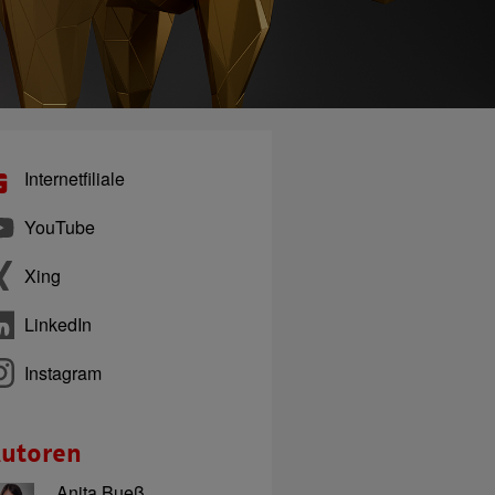
Internetfiliale
YouTube
Xing
LinkedIn
Instagram
utoren
Anita Bueß