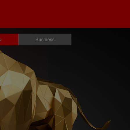
s
Business