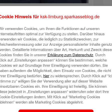
ater, Chefvolkswirt der DekaBank
ksk-limburg.sparkasseblog.de
Cookie Hinweis für
Wir verwenden Cookies, um Ihnen die Funktionen auf unseren
Internetauftritten optimal zur Verfügung zu stellen. Darüber hinaus
er Lage im Nahen und Mittleren Osten dominieren
verwenden wir Cookies, die lediglich zu Statistikzwecken, zur
Kapitalmärkten. Da der Iran nicht nur ein großes
Reichweitenmessung oder zur Anzeige personalisierter Inhalte genutz
 wichtige Transportwege kontrolliert, schwingt an
werden. Detaillierte Informationen über Art, Herkunft und Zweck diese
it, dass eine weitere Eskalation mit belastenden
Cookies finden Sie in unserer
Erklärung zum Datenschutz
. Durch
Klick auf „Einstellungen anpassen“ können Sie bestimmen, welche
chaft einhergehen würde. Entsprechend sensibel
Cookies wir auf Grundlage Ihrer Einwilligung verwenden dürfen. Sie
e, sondern auch die globalen Risikomärkte auf die
haben außerdem die Möglichkeit, dem Einsatz von Cookies, die nicht
Ihrer Einwilligung bedürfen,
hier
zu widersprechen. Durch Klick auf “Ic
stimme zu“ willigen Sie der Verwendung aller auf dieser Website
nwägbarkeiten sind die Märkte weiterhin dabei,
einsetzbaren Cookies ein. Ihre Einwilligung ist freiwillig. Sie können
obalen Zölle und Handelsbeschränkungen
diese jederzeit in „Einstellungen anpassen“ widerrufen oder dort Ihre
tet die Weltwirtschaft diese Belastungen deutlich
Cookie-Einstellungen ändern. Mit Klick auf “Marketing Cookies
 im Ausblick stehen die Zeichen grundsätzlich auf
ablehnen“ werden alle Marketing Cookies abgelehnt.
cht das Ergebnis der Handelsgespräche zwischen